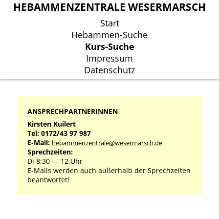
HEBAMMENZENTRALE WESERMARSCH
HEBAMMENZENTRALE WESERMARSCH
Start
Start
Hebammen-Suche
Hebammen-Suche
Kurs-Suche
Kurs-Suche
Impressum
Impressum
Datenschutz
Datenschutz
ANSPRECHPARTNERINNEN
Kirsten Kuilert
Tel: 0172/43 97 987
E-Mail:
hebammenzentrale@wesermarsch.de
Sprechzeiten:
Di 8:30 ― 12 Uhr
E-Mails werden auch außerhalb der Sprechzeiten
beantwortet!