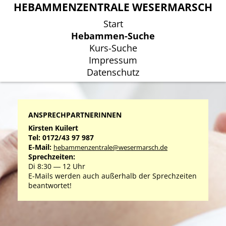
HEBAMMENZENTRALE WESERMARSCH
HEBAMMENZENTRALE WESERMARSCH
Start
Start
Hebammen-Suche
Hebammen-Suche
Kurs-Suche
Kurs-Suche
Impressum
Impressum
Datenschutz
Datenschutz
ANSPRECHPARTNERINNEN
Kirsten Kuilert
Tel: 0172/43 97 987
E-Mail:
hebammenzentrale@wesermarsch.de
Sprechzeiten:
Di 8:30 ― 12 Uhr
E-Mails werden auch außerhalb der Sprechzeiten
beantwortet!