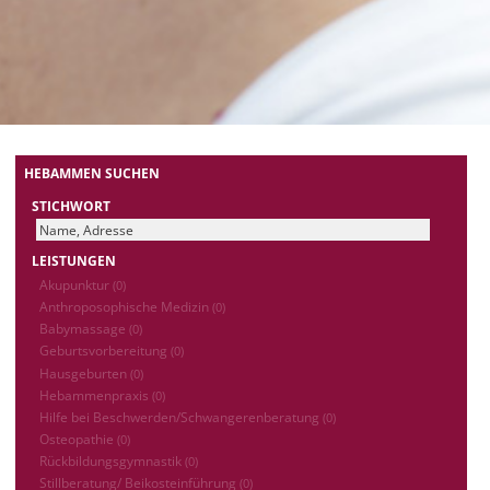
HEBAMMEN SUCHEN
STICHWORT
LEISTUNGEN
Akupunktur
(0)
Anthroposophische Medizin
(0)
Babymassage
(0)
Geburtsvorbereitung
(0)
Hausgeburten
(0)
Hebammenpraxis
(0)
Hilfe bei Beschwerden/Schwangerenberatung
(0)
Osteopathie
(0)
Rückbildungsgymnastik
(0)
Stillberatung/ Beikosteinführung
(0)