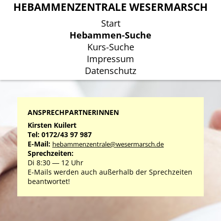
HEBAMMENZENTRALE WESERMARSCH
HEBAMMENZENTRALE WESERMARSCH
Start
Start
Hebammen-Suche
Hebammen-Suche
Kurs-Suche
Kurs-Suche
Impressum
Impressum
Datenschutz
Datenschutz
ANSPRECHPARTNERINNEN
Kirsten Kuilert
Tel: 0172/43 97 987
E-Mail:
hebammenzentrale@wesermarsch.de
Sprechzeiten:
Di 8:30 ― 12 Uhr
E-Mails werden auch außerhalb der Sprechzeiten
beantwortet!