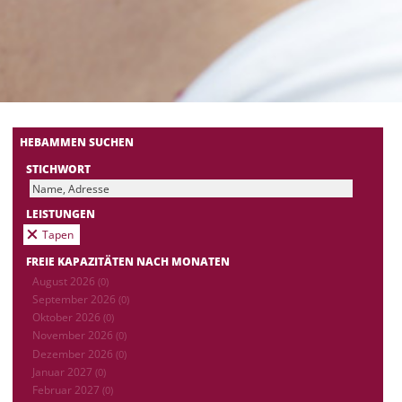
HEBAMMEN SUCHEN
STICHWORT
LEISTUNGEN
Tapen
FREIE KAPAZITÄTEN NACH MONATEN
August 2026
(0)
September 2026
(0)
Oktober 2026
(0)
November 2026
(0)
Dezember 2026
(0)
Januar 2027
(0)
Februar 2027
(0)