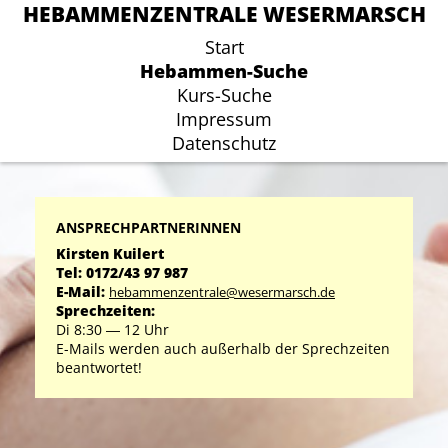
HEBAMMENZENTRALE WESERMARSCH
HEBAMMENZENTRALE WESERMARSCH
Start
Start
Hebammen-Suche
Hebammen-Suche
Kurs-Suche
Kurs-Suche
Impressum
Impressum
Datenschutz
Datenschutz
ANSPRECHPARTNERINNEN
Kirsten Kuilert
Tel: 0172/43 97 987
E-Mail:
hebammenzentrale@wesermarsch.de
Sprechzeiten:
Di 8:30 ― 12 Uhr
E-Mails werden auch außerhalb der Sprechzeiten
beantwortet!