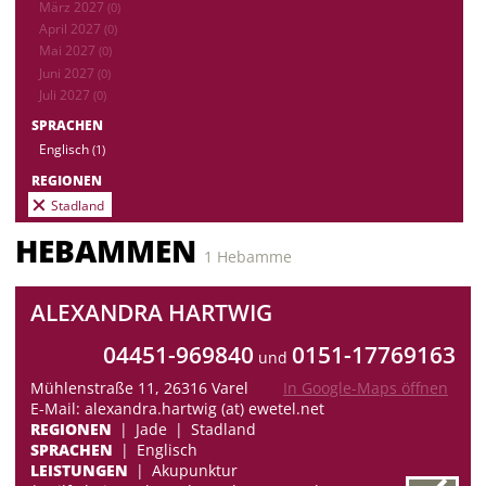
März 2027
(0)
April 2027
(0)
Mai 2027
(0)
Juni 2027
(0)
Juli 2027
(0)
SPRACHEN
Englisch
(1)
REGIONEN
Stadland
HEBAMMEN
1 Hebamme
ALEXANDRA HARTWIG
04451-969840
0151-17769163
und
Mühlenstraße 11, 26316 Varel
In Google-Maps öffnen
E-Mail: alexandra.hartwig (at) ewetel.net
REGIONEN
Jade
Stadland
SPRACHEN
Englisch
LEISTUNGEN
Akupunktur