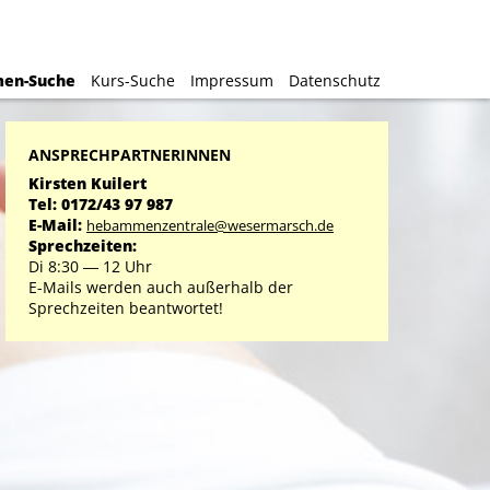
H
H
en-Suche
en-Suche
Kurs-Suche
Kurs-Suche
Impressum
Impressum
Datenschutz
Datenschutz
ANSPRECHPARTNERINNEN
Kirsten Kuilert
Tel: 0172/43 97 987
E-Mail:
hebammenzentrale@wesermarsch.de
Sprechzeiten:
Di 8:30 ― 12 Uhr
E-Mails werden auch außerhalb der
Sprechzeiten beantwortet!