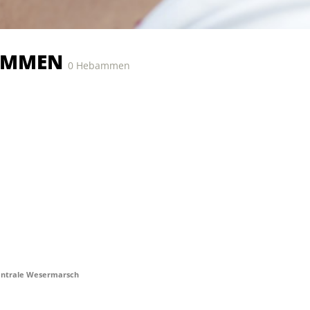
AMMEN
0 Hebammen
trale Wesermarsch