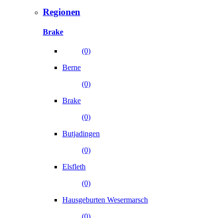
Regionen
Brake
(0)
Berne
(0)
Brake
(0)
Butjadingen
(0)
Elsfleth
(0)
Hausgeburten Wesermarsch
(0)