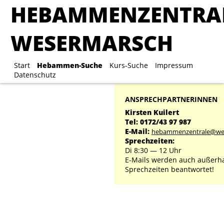
HEBAMMENZENTRA
HEBAMMENZENTRA
WESERMARSCH
WESERMARSCH
Start
Hebammen-Suche
Start
Hebammen-Suche
Kurs-Suche
Kurs-Suche
Impressum
Impre
Datenschutz
ANSPRECHPARTNERINNEN
Kirsten Kuilert
Tel: 0172/43 97 987
E-Mail:
hebammenzentrale@we
Sprechzeiten:
Di 8:30 ― 12 Uhr
E-Mails werden auch außerha
Sprechzeiten beantwortet!