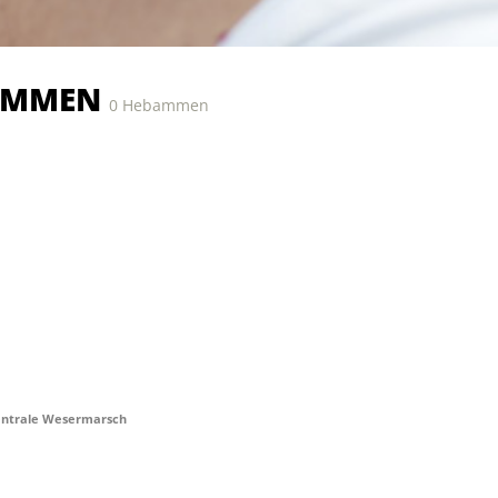
AMMEN
0 Hebammen
trale Wesermarsch