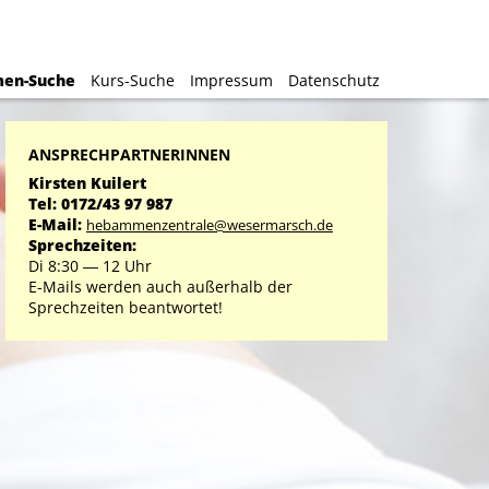
H
H
en-Suche
en-Suche
Kurs-Suche
Kurs-Suche
Impressum
Impressum
Datenschutz
Datenschutz
ANSPRECHPARTNERINNEN
Kirsten Kuilert
Tel: 0172/43 97 987
E-Mail:
hebammenzentrale@wesermarsch.de
Sprechzeiten:
Di 8:30 ― 12 Uhr
E-Mails werden auch außerhalb der
Sprechzeiten beantwortet!