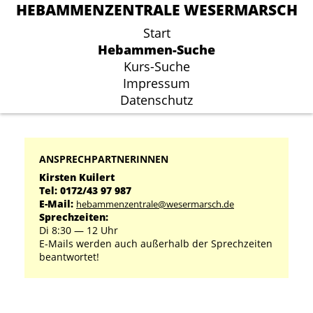
HEBAMMENZENTRALE WESERMARSCH
HEBAMMENZENTRALE WESERMARSCH
Start
Start
Hebammen-Suche
Hebammen-Suche
Kurs-Suche
Kurs-Suche
Impressum
Impressum
Datenschutz
Datenschutz
ANSPRECHPARTNERINNEN
Kirsten Kuilert
Tel: 0172/43 97 987
E-Mail:
hebammenzentrale@wesermarsch.de
Sprechzeiten:
Di 8:30 ― 12 Uhr
E-Mails werden auch außerhalb der Sprechzeiten
beantwortet!