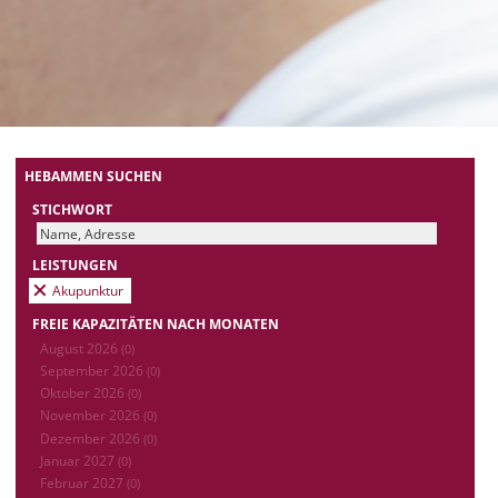
HEBAMMEN SUCHEN
STICHWORT
LEISTUNGEN
Akupunktur
FREIE KAPAZITÄTEN NACH MONATEN
August 2026
(0)
September 2026
(0)
Oktober 2026
(0)
November 2026
(0)
Dezember 2026
(0)
Januar 2027
(0)
Februar 2027
(0)