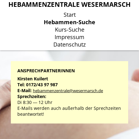
HEBAMMENZENTRALE WESERMARSCH
HEBAMMENZENTRALE WESERMARSCH
Start
Start
Hebammen-Suche
Hebammen-Suche
Kurs-Suche
Kurs-Suche
Impressum
Impressum
Datenschutz
Datenschutz
ANSPRECHPARTNERINNEN
Kirsten Kuilert
Tel: 0172/43 97 987
E-Mail:
hebammenzentrale@wesermarsch.de
Sprechzeiten:
Di 8:30 ― 12 Uhr
E-Mails werden auch außerhalb der Sprechzeiten
beantwortet!