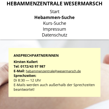
HEBAMMENZENTRALE WESERMARSCH
HEBAMMENZENTRALE WESERMARSCH
Start
Start
Hebammen-Suche
Hebammen-Suche
Kurs-Suche
Kurs-Suche
Impressum
Impressum
Datenschutz
Datenschutz
ANSPRECHPARTNERINNEN
Kirsten Kuilert
Tel: 0172/43 97 987
E-Mail:
hebammenzentrale@wesermarsch.de
Sprechzeiten:
Di 8:30 ― 12 Uhr
E-Mails werden auch außerhalb der Sprechzeiten
beantwortet!