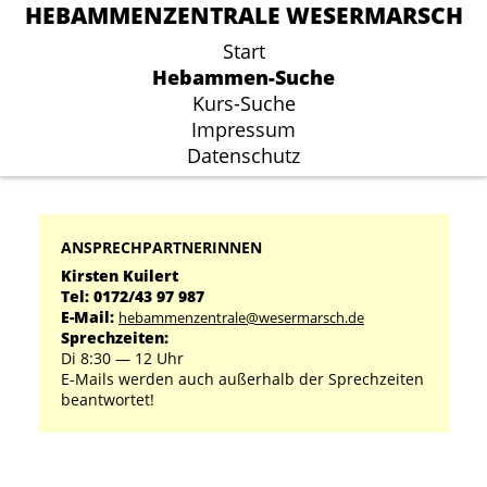
HEBAMMENZENTRALE WESERMARSCH
HEBAMMENZENTRALE WESERMARSCH
Start
Start
Hebammen-Suche
Hebammen-Suche
Kurs-Suche
Kurs-Suche
Impressum
Impressum
Datenschutz
Datenschutz
ANSPRECHPARTNERINNEN
Kirsten Kuilert
Tel: 0172/43 97 987
E-Mail:
hebammenzentrale@wesermarsch.de
Sprechzeiten:
Di 8:30 ― 12 Uhr
E-Mails werden auch außerhalb der Sprechzeiten
beantwortet!