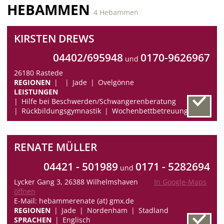
HEBAMMEN
4 Hebammen
KIRSTEN DREWS
04402/695948
0170-9626967
und
26180 Rastede
REGIONEN
Jade
Ovelgönne
LEISTUNGEN
Hilfe bei Beschwerden/Schwangerenberatung
Rückbildungsgymnastik
Wochenbettbetreuung
RENATE MÜLLER
04421 - 501989
0171 - 5282694
und
Lycker Gang 3, 26388 Wilhelmshaven
In Google-Maps
öffnen
E-Mail: hebammerenate (at) gmx.de
REGIONEN
Jade
Nordenham
Stadland
SPRACHEN
Englisch