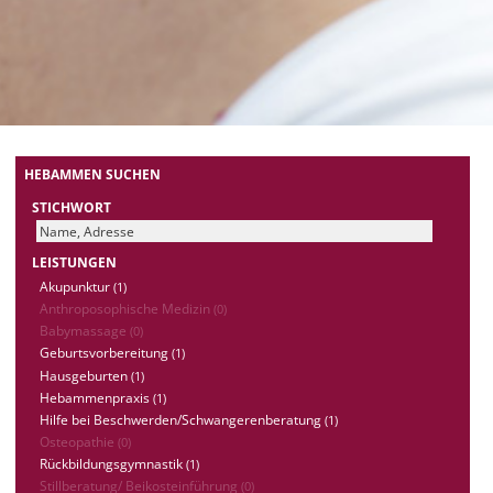
HEBAMMEN SUCHEN
STICHWORT
LEISTUNGEN
Akupunktur
(1)
Anthroposophische Medizin
(0)
Babymassage
(0)
Geburtsvorbereitung
(1)
Hausgeburten
(1)
Hebammenpraxis
(1)
Hilfe bei Beschwerden/Schwangerenberatung
(1)
Osteopathie
(0)
Rückbildungsgymnastik
(1)
Stillberatung/ Beikosteinführung
(0)