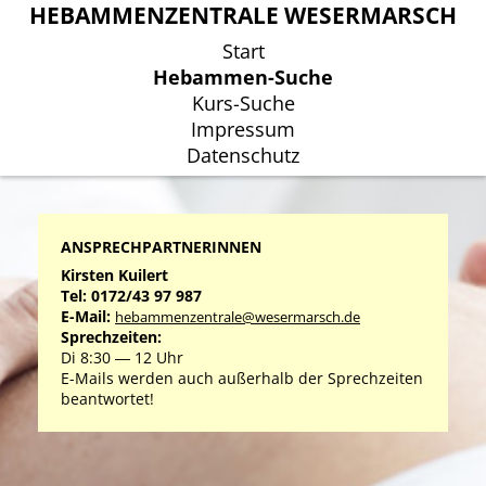
HEBAMMENZENTRALE WESERMARSCH
HEBAMMENZENTRALE WESERMARSCH
Start
Start
Hebammen-Suche
Hebammen-Suche
Kurs-Suche
Kurs-Suche
Impressum
Impressum
Datenschutz
Datenschutz
ANSPRECHPARTNERINNEN
Kirsten Kuilert
Tel: 0172/43 97 987
E-Mail:
hebammenzentrale@wesermarsch.de
Sprechzeiten:
Di 8:30 ― 12 Uhr
E-Mails werden auch außerhalb der Sprechzeiten
beantwortet!