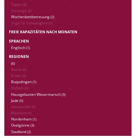
Tapen
(0)
Vorsorge
(0)
Wochenbettbetreuung
(2)
Yoga für Schwangere
(0)
FREIE KAPAZITÄTEN NACH MONATEN
SPRACHEN
Englisch
(1)
REGIONEN
(6)
Berne
(0)
Brake
(0)
Butjadingen
(1)
Elsfleth
(0)
Hausgeburten Wesermarsch
(3)
Jade
(5)
Lemwerder
(0)
Mooriem
(0)
Nordenham
(1)
Ovelgönne
(3)
Stadland
(2)