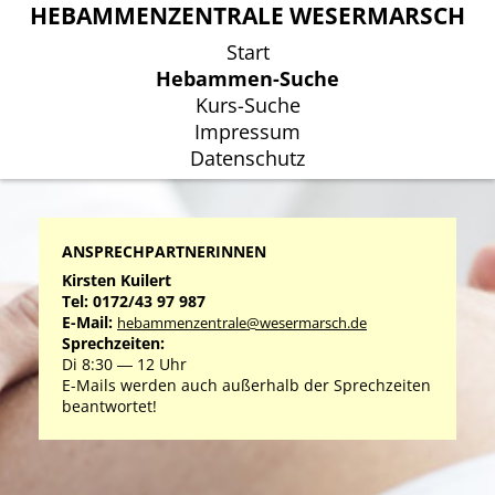
HEBAMMENZENTRALE WESERMARSCH
HEBAMMENZENTRALE WESERMARSCH
Start
Start
Hebammen-Suche
Hebammen-Suche
Kurs-Suche
Kurs-Suche
Impressum
Impressum
Datenschutz
Datenschutz
ANSPRECHPARTNERINNEN
Kirsten Kuilert
Tel: 0172/43 97 987
E-Mail:
hebammenzentrale@wesermarsch.de
Sprechzeiten:
Di 8:30 ― 12 Uhr
E-Mails werden auch außerhalb der Sprechzeiten
beantwortet!