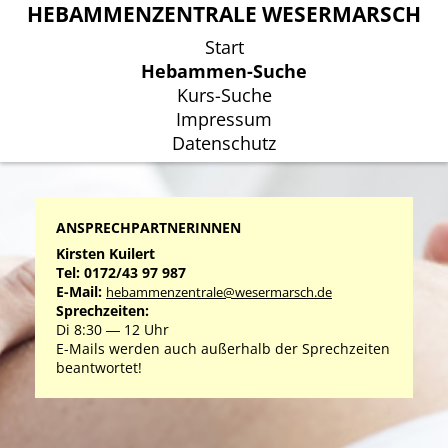
HEBAMMENZENTRALE WESERMARSCH
HEBAMMENZENTRALE WESERMARSCH
Start
Start
Hebammen-Suche
Hebammen-Suche
Kurs-Suche
Kurs-Suche
Impressum
Impressum
Datenschutz
Datenschutz
ANSPRECHPARTNERINNEN
Kirsten Kuilert
Tel: 0172/43 97 987
E-Mail:
hebammenzentrale@wesermarsch.de
Sprechzeiten:
Di 8:30 ― 12 Uhr
E-Mails werden auch außerhalb der Sprechzeiten
beantwortet!