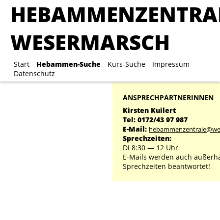
HEBAMMENZENTRA
HEBAMMENZENTRA
WESERMARSCH
WESERMARSCH
Start
Hebammen-Suche
Start
Hebammen-Suche
Kurs-Suche
Kurs-Suche
Impressum
Impre
Datenschutz
ANSPRECHPARTNERINNEN
Kirsten Kuilert
Tel: 0172/43 97 987
E-Mail:
hebammenzentrale@we
Sprechzeiten:
Di 8:30 ― 12 Uhr
E-Mails werden auch außerha
Sprechzeiten beantwortet!