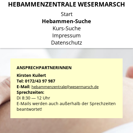
HEBAMMENZENTRALE WESERMARSCH
HEBAMMENZENTRALE WESERMARSCH
Start
Start
Hebammen-Suche
Hebammen-Suche
Kurs-Suche
Kurs-Suche
Impressum
Impressum
Datenschutz
Datenschutz
ANSPRECHPARTNERINNEN
Kirsten Kuilert
Tel: 0172/43 97 987
E-Mail:
hebammenzentrale@wesermarsch.de
Sprechzeiten:
Di 8:30 ― 12 Uhr
E-Mails werden auch außerhalb der Sprechzeiten
beantwortet!