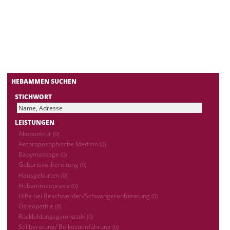
HEBAMMEN SUCHEN
STICHWORT
LEISTUNGEN
Akupunktur
(0)
Anthroposophische Medizin
(0)
Babymassage
(0)
Geburtsvorbereitung
(0)
Hausgeburten
(0)
Hebammenpraxis
(0)
Hilfe bei Beschwerden/Schwangerenberatung
(0)
Osteopathie
(0)
Rückbildungsgymnastik
(0)
Stillberatung/ Beikosteinführung
(0)