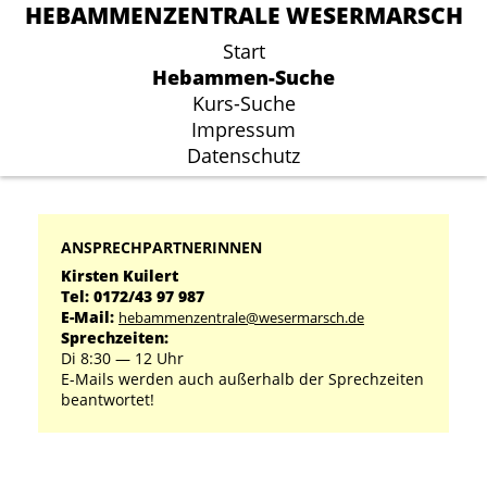
HEBAMMENZENTRALE WESERMARSCH
HEBAMMENZENTRALE WESERMARSCH
Start
Start
Hebammen-Suche
Hebammen-Suche
Kurs-Suche
Kurs-Suche
Impressum
Impressum
Datenschutz
Datenschutz
ANSPRECHPARTNERINNEN
Kirsten Kuilert
Tel: 0172/43 97 987
E-Mail:
hebammenzentrale@wesermarsch.de
Sprechzeiten:
Di 8:30 ― 12 Uhr
E-Mails werden auch außerhalb der Sprechzeiten
beantwortet!