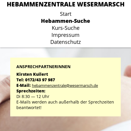
HEBAMMENZENTRALE WESERMARSCH
HEBAMMENZENTRALE WESERMARSCH
Start
Start
Hebammen-Suche
Hebammen-Suche
Kurs-Suche
Kurs-Suche
Impressum
Impressum
Datenschutz
Datenschutz
ANSPRECHPARTNERINNEN
Kirsten Kuilert
Tel: 0172/43 97 987
E-Mail:
hebammenzentrale@wesermarsch.de
Sprechzeiten:
Di 8:30 ― 12 Uhr
E-Mails werden auch außerhalb der Sprechzeiten
beantwortet!