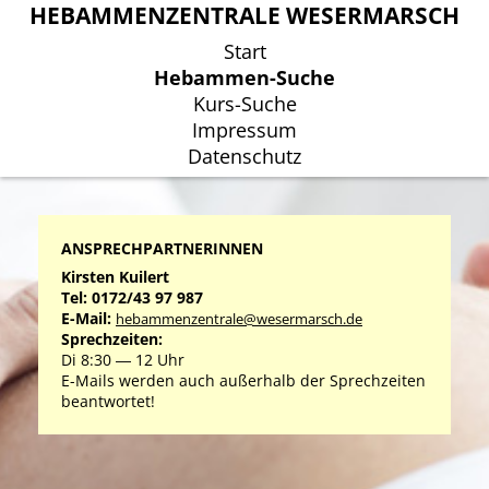
HEBAMMENZENTRALE WESERMARSCH
HEBAMMENZENTRALE WESERMARSCH
Start
Start
Hebammen-Suche
Hebammen-Suche
Kurs-Suche
Kurs-Suche
Impressum
Impressum
Datenschutz
Datenschutz
ANSPRECHPARTNERINNEN
Kirsten Kuilert
Tel: 0172/43 97 987
E-Mail:
hebammenzentrale@wesermarsch.de
Sprechzeiten:
Di 8:30 ― 12 Uhr
E-Mails werden auch außerhalb der Sprechzeiten
beantwortet!