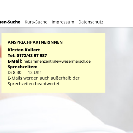
H
H
en-Suche
en-Suche
Kurs-Suche
Kurs-Suche
Impressum
Impressum
Datenschutz
Datenschutz
ANSPRECHPARTNERINNEN
Kirsten Kuilert
Tel: 0172/43 97 987
E-Mail:
hebammenzentrale@wesermarsch.de
Sprechzeiten:
Di 8:30 ― 12 Uhr
E-Mails werden auch außerhalb der
Sprechzeiten beantwortet!