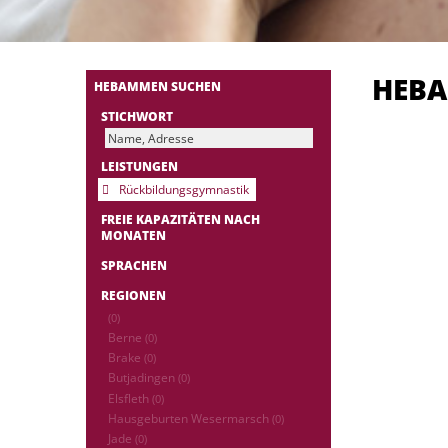
HEB
HEBAMMEN SUCHEN
STICHWORT
LEISTUNGEN
Rückbildungsgymnastik
FREIE KAPAZITÄTEN NACH
MONATEN
SPRACHEN
REGIONEN
(0)
Berne
(0)
Brake
(0)
Butjadingen
(0)
Elsfleth
(0)
Hausgeburten Wesermarsch
(0)
Jade
(0)