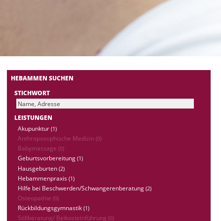
HEBAMMEN SUCHEN
STICHWORT
LEISTUNGEN
Akupunktur
(1)
Anthroposophische Medizin
(0)
Babymassage
(0)
Geburtsvorbereitung
(1)
Hausgeburten
(2)
Hebammenpraxis
(1)
Hilfe bei Beschwerden/Schwangerenberatung
(2)
Osteopathie
(0)
Rückbildungsgymnastik
(1)
Stillberatung/ Beikosteinführung
(0)