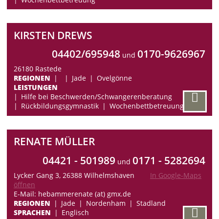
KIRSTEN DREWS
04402/695948
0170-9626967
und
26180 Rastede
REGIONEN
Jade
Ovelgönne
LEISTUNGEN
Hilfe bei Beschwerden/Schwangerenberatung
Rückbildungsgymnastik
Wochenbettbetreuung
RENATE MÜLLER
04421 - 501989
0171 - 5282694
und
Lycker Gang 3, 26388 Wilhelmshaven
In Google-Maps
öffnen
E-Mail: hebammerenate (at) gmx.de
REGIONEN
Jade
Nordenham
Stadland
SPRACHEN
Englisch