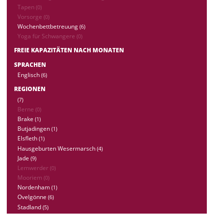
Tapen
(0)
Vorsorge
(0)
Wochenbettbetreuung
(6)
Yoga für Schwangere
(0)
FREIE KAPAZITÄTEN NACH MONATEN
SPRACHEN
Englisch
(6)
REGIONEN
(7)
Berne
(0)
Brake
(1)
Butjadingen
(1)
Elsfleth
(1)
Hausgeburten Wesermarsch
(4)
Jade
(9)
Lemwerder
(0)
Mooriem
(0)
Nordenham
(1)
Ovelgönne
(6)
Stadland
(5)