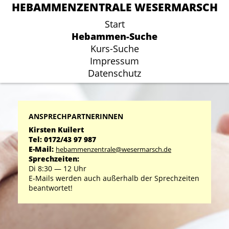
HEBAMMENZENTRALE WESERMARSCH
HEBAMMENZENTRALE WESERMARSCH
Start
Start
Hebammen-Suche
Hebammen-Suche
Kurs-Suche
Kurs-Suche
Impressum
Impressum
Datenschutz
Datenschutz
ANSPRECHPARTNERINNEN
Kirsten Kuilert
Tel: 0172/43 97 987
E-Mail:
hebammenzentrale@wesermarsch.de
Sprechzeiten:
Di 8:30 ― 12 Uhr
E-Mails werden auch außerhalb der Sprechzeiten
beantwortet!