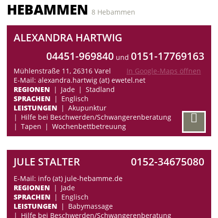
HEBAMMEN
8 Hebammen
ALEXANDRA HARTWIG
04451-969840
0151-17769163
und
Mühlenstraße 11, 26316 Varel
In Google-Maps öffnen
E-Mail: alexandra.hartwig (at) ewetel.net
REGIONEN
Jade
Stadland
SPRACHEN
Englisch
LEISTUNGEN
Akupunktur
Hilfe bei Beschwerden/Schwangerenberatung
Tapen
Wochenbettbetreuung
JULE STALTER
0152-34675080
E-Mail: info (at) jule-hebamme.de
REGIONEN
Jade
SPRACHEN
Englisch
LEISTUNGEN
Babymassage
Hilfe bei Beschwerden/Schwangerenberatung