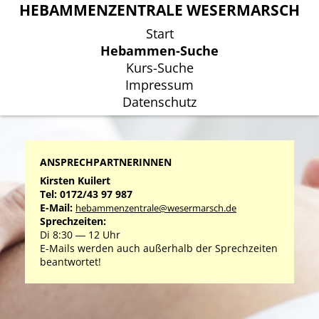
HEBAMMENZENTRALE WESERMARSCH
HEBAMMENZENTRALE WESERMARSCH
Start
Start
Hebammen-Suche
Hebammen-Suche
Kurs-Suche
Kurs-Suche
Impressum
Impressum
Datenschutz
Datenschutz
ANSPRECHPARTNERINNEN
Kirsten Kuilert
Tel: 0172/43 97 987
E-Mail:
hebammenzentrale@wesermarsch.de
Sprechzeiten:
Di 8:30 ― 12 Uhr
E-Mails werden auch außerhalb der Sprechzeiten
beantwortet!