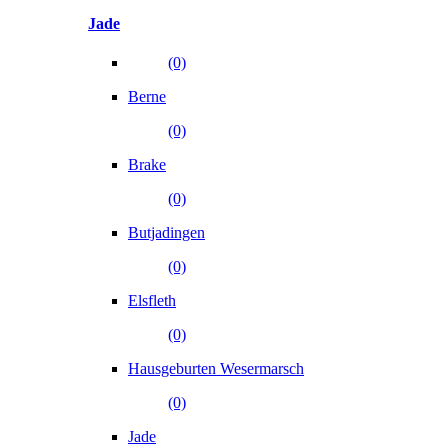
Jade
(0)
Berne
(0)
Brake
(0)
Butjadingen
(0)
Elsfleth
(0)
Hausgeburten Wesermarsch
(0)
Jade