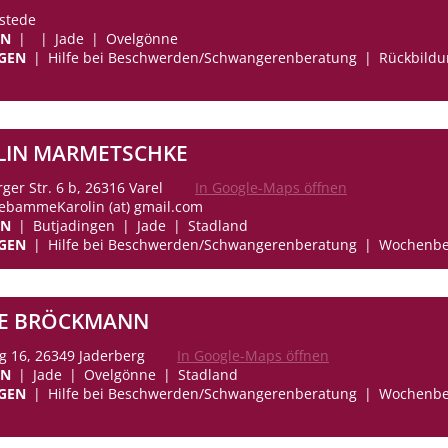
stede
EN
Jade
Ovelgönne
GEN
Hilfe bei Beschwerden/Schwangerenberatung
Rückbildu
LIN MARMETSCHKE
ger Str. 6 b, 26316 Varel
In Google-Maps öffnen
HebammeKarolin (at) gmail.com
EN
Butjadingen
Jade
Stadland
GEN
Hilfe bei Beschwerden/Schwangerenberatung
Wochenbe
KE BRÖCKMANN
 16, 26349 Jaderberg
In Google-Maps öffnen
EN
Jade
Ovelgönne
Stadland
GEN
Hilfe bei Beschwerden/Schwangerenberatung
Wochenbe