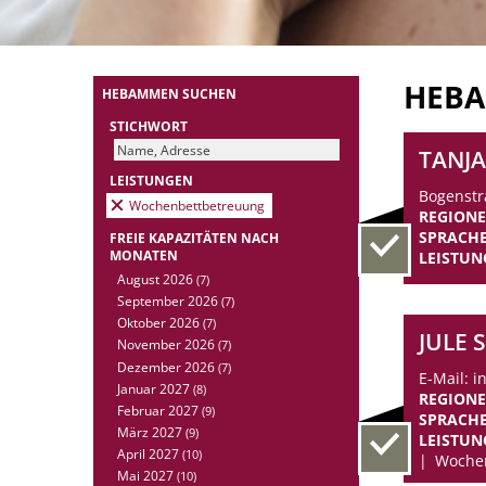
HEB
HEBAMMEN SUCHEN
STICHWORT
TANJA
LEISTUNGEN
Bogenstr
Wochenbettbetreuung
REGION
SPRACH
FREIE KAPAZITÄTEN NACH
MONATEN
LEISTUN
August 2026
(7)
September 2026
(7)
Oktober 2026
(7)
JULE 
November 2026
(7)
Dezember 2026
(7)
E-Mail: i
Januar 2027
(8)
REGION
Februar 2027
(9)
SPRACH
März 2027
(9)
LEISTUN
April 2027
(10)
Woche
Mai 2027
(10)