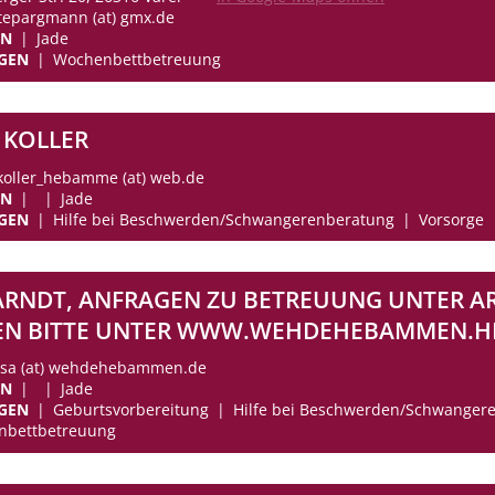
utepargmann (at) gmx.de
EN
Jade
GEN
Wochenbettbetreuung
 KOLLER
akoller_hebamme (at) web.de
EN
Jade
GEN
Hilfe bei Beschwerden/Schwangerenberatung
Vorsorge
ARNDT, ANFRAGEN ZU BETREUUNG UNTER A
EN BITTE UNTER WWW.WEHDEHEBAMMEN.H
gisa (at) wehdehebammen.de
EN
Jade
GEN
Geburtsvorbereitung
Hilfe bei Beschwerden/Schwanger
nbettbetreuung