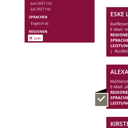
Juni 2027
(10)
Juli 2027
(10)
ESKE
SPRACHEN
Englisch
Raiffeise
(6)
E-Mail: 
REGIONEN
REGION
Jade
SPRACH
LEISTUN
Rückbi
ALEX
Mühlenst
E-Mail: a
REGION
SPRACH
LEISTUN
KIRST