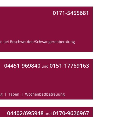
0171-5455681
lfe bei Beschwerden/Schwangerenberatung
04451-969840
0151-17769163
und
ng
Tapen
Wochenbettbetreuung
04402/695948
0170-9626967
und