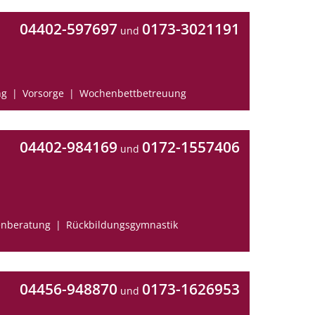
04402-597697
0173-3021191
und
ng
Vorsorge
Wochenbettbetreuung
04402-984169
0172-1557406
und
enberatung
Rückbildungsgymnastik
04456-948870
0173-1626953
und