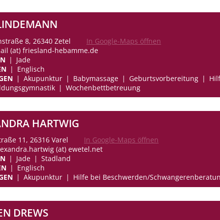
 LINDEMANN
nstraße 8, 26340 Zetel
In Google-Maps öffnen
mail (at) friesland-hebamme.de
EN
Jade
EN
Englisch
GEN
Akupunktur
Babymassage
Geburtsvorbereitung
Hi
ldungsgymnastik
Wochenbettbetreuung
ANDRA HARTWIG
raße 11, 26316 Varel
In Google-Maps öffnen
lexandra.hartwig (at) ewetel.net
EN
Jade
Stadland
EN
Englisch
GEN
Akupunktur
Hilfe bei Beschwerden/Schwangerenberatu
EN DREWS