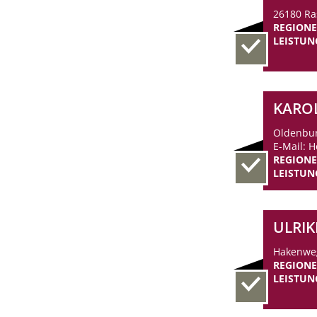
26180 Ra
REGION
LEISTUN
KARO
Oldenbur
E-Mail: 
REGION
LEISTUN
ULRI
Hakenweg
REGION
LEISTUN