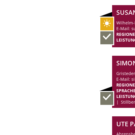
SUSA
Wilhelm-
E-Mail: 
REGION
LEISTUN
SIMO
Gristeder
E-Mail: 
REGION
SPRACH
LEISTUN
Stillb
UTE 
Ahrensbe