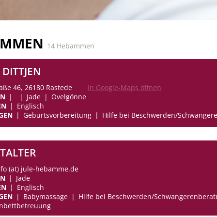
AMMEN
14 Hebammen
 DITTJEN
aße 46, 26180 Rastede
In Google-Maps öffnen
EN
Jade
Ovelgönne
EN
Englisch
GEN
Geburtsvorbereitung
Hilfe bei Beschwerden/Schwanger
STALTER
nfo (at) jule-hebamme.de
EN
Jade
EN
Englisch
GEN
Babymassage
Hilfe bei Beschwerden/Schwangerenbera
nbettbetreuung