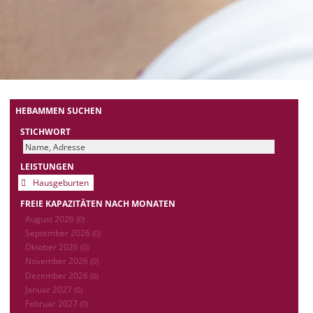
HEBAMMEN SUCHEN
STICHWORT
LEISTUNGEN
Hausgeburten
FREIE KAPAZITÄTEN NACH MONATEN
August 2026
(0)
September 2026
(0)
Oktober 2026
(0)
November 2026
(0)
Dezember 2026
(0)
Januar 2027
(0)
Februar 2027
(0)