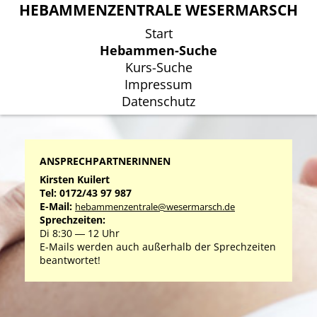
HEBAMMENZENTRALE WESERMARSCH
HEBAMMENZENTRALE WESERMARSCH
Start
Start
Hebammen-Suche
Hebammen-Suche
Kurs-Suche
Kurs-Suche
Impressum
Impressum
Datenschutz
Datenschutz
ANSPRECHPARTNERINNEN
Kirsten Kuilert
Tel: 0172/43 97 987
E-Mail:
hebammenzentrale@wesermarsch.de
Sprechzeiten:
Di 8:30 ― 12 Uhr
E-Mails werden auch außerhalb der Sprechzeiten
beantwortet!