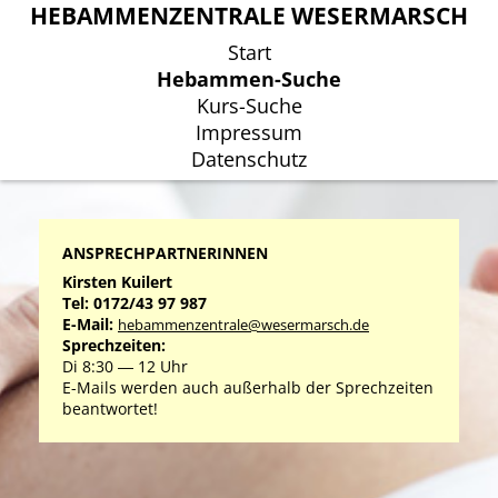
HEBAMMENZENTRALE WESERMARSCH
HEBAMMENZENTRALE WESERMARSCH
Start
Start
Hebammen-Suche
Hebammen-Suche
Kurs-Suche
Kurs-Suche
Impressum
Impressum
Datenschutz
Datenschutz
ANSPRECHPARTNERINNEN
Kirsten Kuilert
Tel: 0172/43 97 987
E-Mail:
hebammenzentrale@wesermarsch.de
Sprechzeiten:
Di 8:30 ― 12 Uhr
E-Mails werden auch außerhalb der Sprechzeiten
beantwortet!