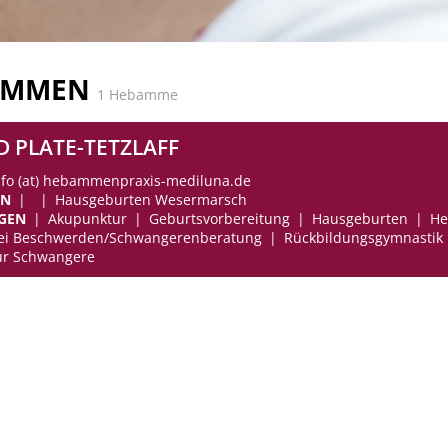
AMMEN
1 Hebamme
D PLATE-TETZLAFF
info (at) hebammenpraxis-mediluna.de
EN
Hausgeburten Wesermarsch
GEN
Akupunktur
Geburtsvorbereitung
Hausgeburten
He
bei Beschwerden/Schwangerenberatung
Rückbildungsgymnastik
ür Schwangere