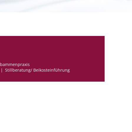
bammenpraxis
Stillberatung/ Beikosteinführung