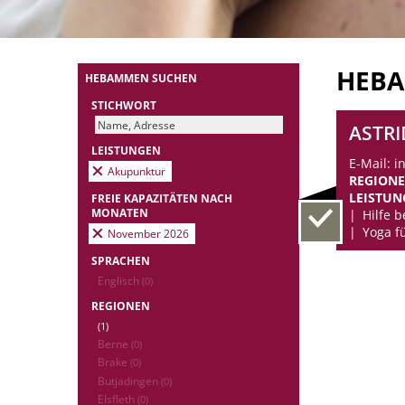
HEB
HEBAMMEN SUCHEN
STICHWORT
ASTRI
LEISTUNGEN
E-Mail: 
Akupunktur
REGION
LEISTUN
FREIE KAPAZITÄTEN NACH
MONATEN
Hilfe 
Yoga f
November 2026
SPRACHEN
Englisch
(0)
REGIONEN
(1)
Berne
(0)
Brake
(0)
Butjadingen
(0)
Elsfleth
(0)