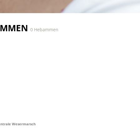
AMMEN
0 Hebammen
trale Wesermarsch